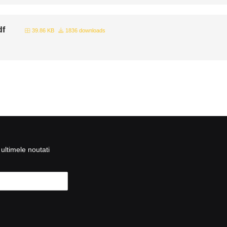
df
39.86 KB
1836 downloads
ultimele noutati